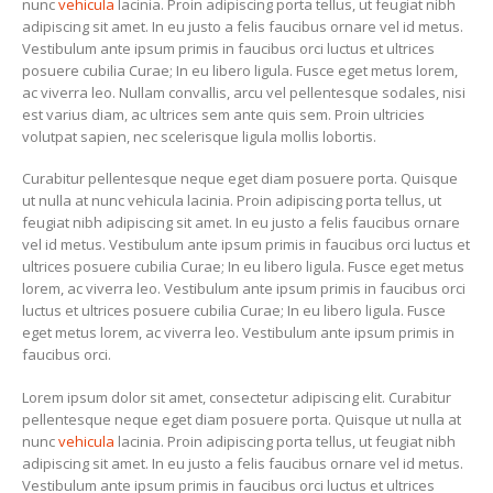
nunc
vehicula
lacinia. Proin adipiscing porta tellus, ut feugiat nibh
adipiscing sit amet. In eu justo a felis faucibus ornare vel id metus.
Vestibulum ante ipsum primis in faucibus orci luctus et ultrices
posuere cubilia Curae; In eu libero ligula. Fusce eget metus lorem,
ac viverra leo. Nullam convallis, arcu vel pellentesque sodales, nisi
est varius diam, ac ultrices sem ante quis sem. Proin ultricies
volutpat sapien, nec scelerisque ligula mollis lobortis.
Curabitur pellentesque neque eget diam posuere porta. Quisque
ut nulla at nunc vehicula lacinia. Proin adipiscing porta tellus, ut
feugiat nibh adipiscing sit amet. In eu justo a felis faucibus ornare
vel id metus. Vestibulum ante ipsum primis in faucibus orci luctus et
ultrices posuere cubilia Curae; In eu libero ligula. Fusce eget metus
lorem, ac viverra leo. Vestibulum ante ipsum primis in faucibus orci
luctus et ultrices posuere cubilia Curae; In eu libero ligula. Fusce
eget metus lorem, ac viverra leo. Vestibulum ante ipsum primis in
faucibus orci.
Lorem ipsum dolor sit amet, consectetur adipiscing elit. Curabitur
pellentesque neque eget diam posuere porta. Quisque ut nulla at
nunc
vehicula
lacinia. Proin adipiscing porta tellus, ut feugiat nibh
adipiscing sit amet. In eu justo a felis faucibus ornare vel id metus.
Vestibulum ante ipsum primis in faucibus orci luctus et ultrices