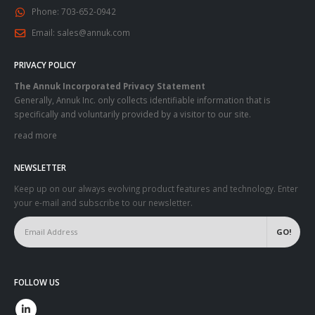
Phone:
703-652-0942
Email:
sales@annuk.com
PRIVACY POLICY
The Annuk Incorporated Privacy Statement
Generally, Annuk Inc. only collects identifiable information that is
specifically and voluntarily provided by a visitor to our site.
read more
NEWSLETTER
Keep up on our always evolving product features and technology. Enter
your e-mail and subscribe to our newsletter.
FOLLOW US