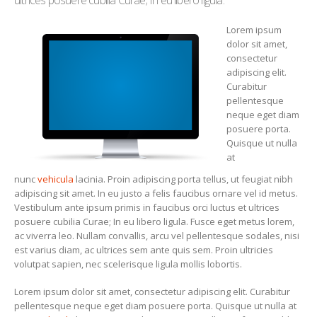
ultrices posuere cubilia Curae; In eu libero ligula.
Lorem ipsum
dolor sit amet,
consectetur
adipiscing elit.
Curabitur
pellentesque
neque eget diam
posuere porta.
Quisque ut nulla
at
nunc
vehicula
lacinia. Proin adipiscing porta tellus, ut feugiat nibh
adipiscing sit amet. In eu justo a felis faucibus ornare vel id metus.
Vestibulum ante ipsum primis in faucibus orci luctus et ultrices
posuere cubilia Curae; In eu libero ligula. Fusce eget metus lorem,
ac viverra leo. Nullam convallis, arcu vel pellentesque sodales, nisi
est varius diam, ac ultrices sem ante quis sem. Proin ultricies
volutpat sapien, nec scelerisque ligula mollis lobortis.
Lorem ipsum dolor sit amet, consectetur adipiscing elit. Curabitur
pellentesque neque eget diam posuere porta. Quisque ut nulla at