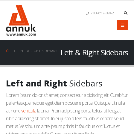
703-652-0942
Left & Right Sidebars
LEFT & RIGHT SIDEBARS
Left and Right
Sidebars
Lorem ipsum dolor sit amet, consectetur adipiscing elit. Curabitur
pellentesque neque eget diam posuere porta. Quisque ut nulla
at nunc
vehicula
lacinia. Proin adipiscing porta tellus, ut feugiat
nibh adipiscing sit amet. In eu justo a felis faucibus ornare vel id
metus. Vestibulum ante ipsum primis in faucibus orci luctus et