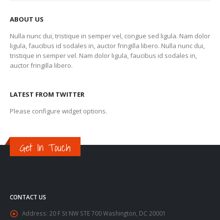
ABOUT US
Nulla nunc dui, tristique in semper vel, congue sed ligula. Nam dolor
ligula, faucibus id sodales in, auctor fringilla libero. Nulla nunc dui,
tristique in semper vel. Nam dolor ligula, faucibus id sodales in,
auctor fringilla libero.
LATEST FROM TWITTER
Please configure widget options.
Get In Touch
CONTACT US
Address:
20 F St NW STE 700 Washington, DC 20001